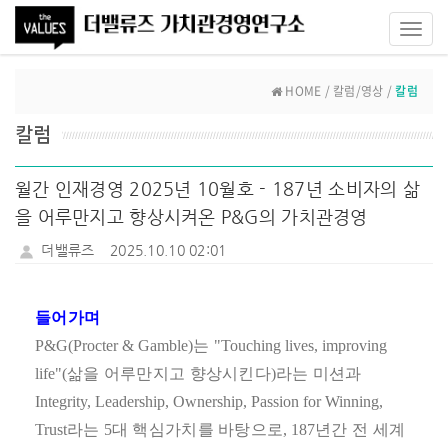
Toggl
navig
HOME / 칼럼/영상 /
칼럼
칼럼
월간 인재경영 2025년 10월호 - 187년 소비자의 삶
을 어루만지고 향상시켜온 P&G의 가치관경영
더밸류즈
2025.10.10 02:01
들어가며
P&G(Procter & Gamble)
는
"Touching lives, improving
life"(
삶을 어루만지고 향상시킨다
)
라는 미션과
Integrity, Leadership, Ownership, Passion for Winning,
Trust
라는
5
대 핵심가치를 바탕으로
, 187
년간 전 세계