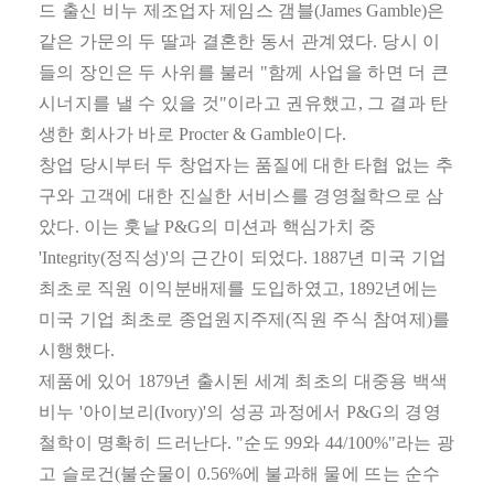
드 출신 비누 제조업자 제임스 갬블
(James Gamble)
은
같은 가문의 두 딸과 결혼한 동서 관계였다
.
당시 이
들의 장인은 두 사위를 불러
"
함께 사업을 하면 더 큰
시너지를 낼 수 있을 것
"
이라고 권유했고
,
그 결과 탄
생한 회사가 바로
Procter & Gamble
이다
.
창업 당시부터 두 창업자는 품질에 대한 타협 없는 추
구와 고객에 대한 진실한 서비스를 경영철학으로 삼
았다
.
이는 훗날
P&G
의 미션과 핵심가치 중
'Integrity(
정직성
)'
의 근간이 되었다
. 1887
년 미국 기업
최초로 직원 이익분배제를 도입하였고
, 1892
년에는
미국 기업 최초로 종업원지주제
(
직원 주식 참여제
)
를
시행했다
.
제품에 있어
1879
년 출시된 세계 최초의 대중용 백색
비누
'
아이보리
(Ivory)'
의 성공 과정에서
P&G
의 경영
철학이 명확히 드러난다
. "
순도
99
와
44/100%"
라는 광
고 슬로건
(
불순물이
0.56%
에 불과해 물에 뜨는 순수