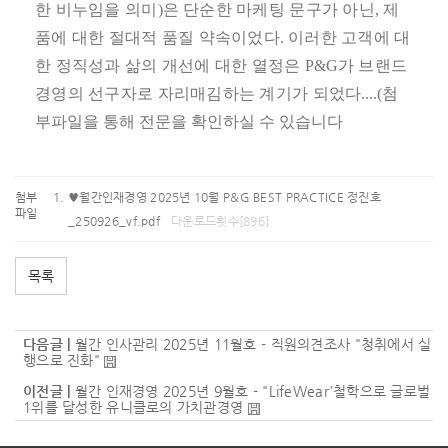
한 비누임을 의미
)
은 단순한 마케팅 문구가 아닌
,
제
품에 대한 절대적 품질 약속이었다
.
이러한 고객에 대
한 정직성과 삶의 개선에 대한 열정은
P&G
가 브랜드
경영의 선구자로 자리매김하는 계기가 되었다
....(첨
부파일을 통해 전문을 확인하실 수 있습니다
첨부
♥월간인재경영 2025년 10월 P&G BEST PRACTICE 정진호
파일
_250926_vf.pdf
다운로드횟수[896]
목록
다음글 |
월간 인사관리 2025년 11월호 - 직원의견조사 "청취에서 실
행으로 진화"
이전글 |
월간 인재경영 2025년 9월호 - "LifeWear'철학으로 글로벌
1위를 달성한 유니클로의 가치관경영