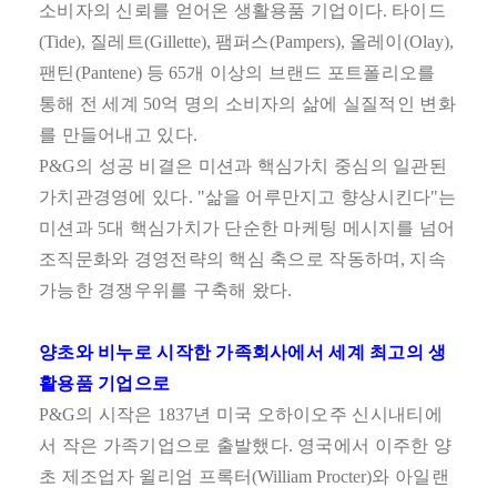
소비자의 신뢰를 얻어온 생활용품 기업이다
.
타이드
(Tide),
질레트
(Gillette),
팸퍼스
(Pampers),
올레이
(Olay),
팬틴
(Pantene)
등
65
개 이상의 브랜드 포트폴리오를
통해 전 세계
50
억 명의 소비자의 삶에 실질적인 변화
를 만들어내고 있다
.
P&G
의 성공 비결은 미션과 핵심가치 중심의 일관된
가치관경영에 있다
. "
삶을 어루만지고 향상시킨다
"
는
미션과
5
대 핵심가치가 단순한 마케팅 메시지를 넘어
조직문화와 경영전략의 핵심 축으로 작동하며
,
지속
가능한 경쟁우위를 구축해 왔다
.
양초와 비누로 시작한 가족회사에서 세계 최고의 생
활용품 기업으로
P&G
의 시작은
1837
년 미국 오하이오주 신시내티에
서 작은 가족기업으로 출발했다
.
영국에서 이주한 양
초 제조업자 윌리엄 프록터
(William Procter)
와 아일랜