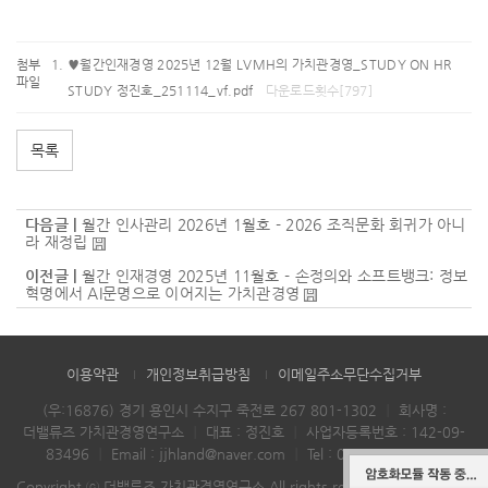
첨부
♥월간인재경영 2025년 12월 LVMH의 가치관경영_STUDY ON HR
파일
STUDY 정진호_251114_vf.pdf
다운로드횟수[797]
목록
다음글 |
월간 인사관리 2026년 1월호 - 2026 조직문화 회귀가 아니
라 재정립
이전글 |
월간 인재경영 2025년 11월호 - 손정의와 소프트뱅크: 정보
혁명에서 AI문명으로 이어지는 가치관경영
이용약관
개인정보취급방침
이메일주소무단수집거부
(우:16876) 경기 용인시 수지구 죽전로 267 801-1302
｜
회사명 :
더밸류즈 가치관경영연구소
｜
대표 : 정진호
｜
사업자등록번호 : 142-09-
83496
｜
Email :
jjhland@naver.com
｜
Tel :
070-4102-3886
Copyright ⓒ 더밸류즈 가치관경영연구소 All rights reserved.
Designed &