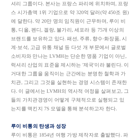
셔리 그룹이다
.
본사는 프랑스 파리에 위치하며
,
프랑
스 시가총액
1
위 기업으로 약
320
억 달러
(
약
450
조 원
)
에 달한다
.
약
20
만 명의 임직원이 근무하며
,
루이 비
통
,
디올
,
펜디
,
겔랑
,
불가리
,
세포라 등
75
개 이상의
브랜드를 보유하고 있다
.
패션
,
주류
,
향수
·
화장품
,
시
계
·
보석
,
고급 유통 채널 등 다섯 개 부문에서 글로벌
소비자와 만나는
LVMH
는 단순한 명품 기업이 아닌
,
럭셔리 산업의 표준을 제시하는
'
제국
'
이라 불린다
.
이
거대한 그룹을 움직이는 근간에는 분명한 철학과 가
치관
,
그리고 그것을 실현하는 경영 시스템이 존재한
다
.
이 글에서는
LVMH
의 역사적 여정을 살펴보고
,
그
들의 가치관경영이 어떻게 구체적으로 실행되고 있
는지를 맥킨지
7S
모델을 통해 분석하고자 한다
.
루이 비통의 탄생과 성장
루이 비통은
1854
년 여행 가방 제작자로 출발했다
.
파