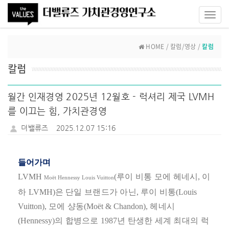
Toggl
navig
HOME / 칼럼/영상 /
칼럼
칼럼
월간 인재경영 2025년 12월호 - 럭셔리 제국 LVMH
를 이끄는 힘, 가치관경영
더밸류즈
2025.12.07 15:16
들어가며
LVMH
(
루이 비통 모에 헤네시
,
이
Moët Hennessy Louis Vuitton
하
LVMH)
은 단일 브랜드가 아닌
,
루이 비통
(Louis
Vuitton),
모에 샹동
(Moët & Chandon),
헤네시
(Hennessy)
의 합병으로
1987
년 탄생한 세계 최대의 럭