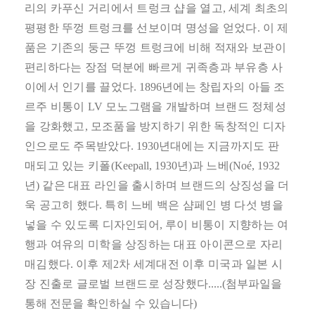
리의 카푸신 거리에서 트렁크 샵을 열고
,
세계 최초의
평평한 뚜껑 트렁크를 선보이며 명성을 얻었다
.
이 제
품은 기존의 둥근 뚜껑 트렁크에 비해 적재와 보관이
편리하다는 장점 덕분에 빠르게 귀족층과 부유층 사
이에서 인기를 끌었다
. 1896
년에는 창립자의 아들 조
르주 비통이
LV
모노그램을 개발하며 브랜드 정체성
을 강화했고
,
모조품을 방지하기 위한 독창적인 디자
인으로도 주목받았다
. 1930
년대에는 지금까지도 판
매되고 있는 키폴
(Keepall, 1930
년
)
과 느베
(Noé, 1932
년
)
같은 대표 라인을 출시하며 브랜드의 상징성을 더
욱 공고히 했다
.
특히 느베 백은 샴페인 병 다섯 병을
넣을 수 있도록 디자인되어
,
루이 비통이 지향하는 여
행과 여유의 미학을 상징하는 대표 아이콘으로 자리
매김했다
.
이후 제
2
차 세계대전 이후 미국과 일본 시
장 진출로 글로벌 브랜드로 성장했다
.....
(첨부파일을
통해 전문을 확인하실 수 있습니다)