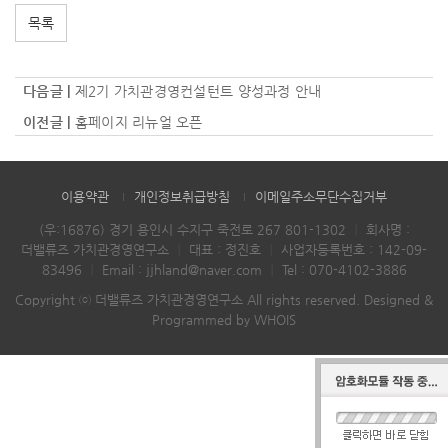
목록
다음글 |
제2기 가치관경영컨설턴트 양성과정 안내
이전글 |
홈페이지 리뉴얼 오픈
이용약관
개인정보취급방침
이메일주소무단수집거부
(우:16876) 경기 용인시 수지구 죽전로 267 801-1302
｜
회사명 :
더밸류즈 가치관경영연구소
｜
대표 : 정진호
｜
사업자등록번호 : 142-09-
83496
｜
Email :
jjhland@naver.com
｜
Tel :
070-4102-3886
Copyright ⓒ 더밸류즈 가치관경영연구소 All rights reserved.
Designed &
Programmed by WHOIS