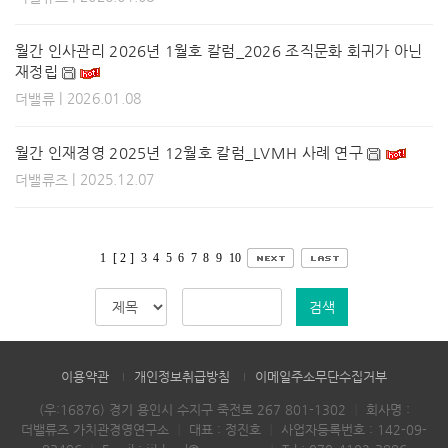
월간 인사관리 2026년 1월호 칼럼_2026 조직문화 회귀가 아닌
재정립
| 2026.01.08
더밸류
월간 인재경영 2025년 12월호 칼럼_LVMH 사례 연구
| 2025.12.07
더밸류즈
1
[ 2 ]
3
4
5
6
7
8
9
10
검색
이용약관
개인정보취급방침
이메일주소무단수집거부
(우:16876) 경기 용인시 수지구 죽전로 267 801-1302
｜
회사명 :
더밸류즈 가치관경영연구소
｜
대표 : 정진호
｜
사업자등록번호 : 142-09-