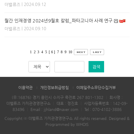
| 2024.09.12
더밸류즈
월간 인재경영 2024년9월호 칼럼_파타고니아 사례 연구
| 2024.09.10
더밸류즈
1
2
3
4
5
[ 6 ]
7
8
9
10
검색
이용약관
개인정보취급방침
이메일주소무단수집거부
(우:16876) 경기 용인시 수지구 죽전로 267 801-1302
｜
회사명 :
더밸류즈 가치관경영연구소
｜
대표 : 정진호
｜
사업자등록번호 : 142-09-
83496
｜
Email :
jjhland@naver.com
｜
Tel :
070-4102-3886
Copyright ⓒ 더밸류즈 가치관경영연구소 All rights reserved.
Designed &
Programmed by WHOIS